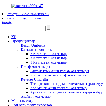
Телефон: 86-575-82696932
E-mail: roy@umbrella.cn
English
Үй
Продукциялар
Beach Umbrella
Катталган кол чатыр
2 Катталган кол чатыр
3 Катталган кол чатыр
5 Катталган кол чатыр
Гольф кол чатыры
Автоматтык ачык гольф кол чатыры
Кол менен ачык гольф кол чатыры
Reverse Umbrella
Тескери кол чатырды автоматтык түрдө ачуу
Кол менен ачык тескери кол чатыр
Артка кол чатырды автоматтык түрдө жабуу
Атайын кол чатыр
Жаңылыктар
Көп берилүүчү суроолор