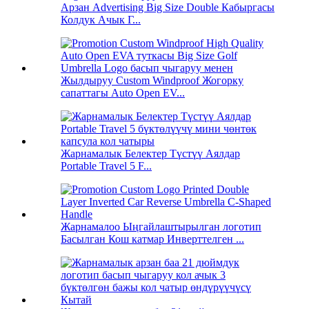
Арзан Advertising Big Size Double Кабыргасы
Колдук Ачык Г...
Жылдыруу Custom Windproof Жогорку
сапаттагы Auto Open EV...
Жарнамалык Белектер Түстүү Аялдар
Portable Travel 5 F...
Жарнамалоо Ыңгайлаштырылган логотип
Басылган Кош катмар Инверттелген ...