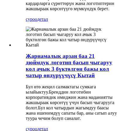
кардарларга сүрөттөрүн жана логотиптерин
жакшыраак көрсөтүүгө мүмкүндүк берет
.
суроо
детал
Жарнамалык арзан баа 21
дюймдук логотип басып чыгаруу
кол ачык 3 бүктөлгөн бажы кол
чатыр өндүрүүчүсү Кытай
Бул өтө жеңил салмактагы сумкага
ылайыктуу.Бренддин логотибин
корпоративдик имиджин жана маданиятты
жакшыраак көрсөтүү үчүн басып чыгарууга
болот.Бул кол чатырдын жагымдуу баасы
жана ишенимдүү сапаты бар, аны сатып алуу
туура чечим болуп саналат
.
суроо
детал