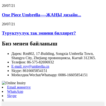
20/07/21
One Piece Umbrella—-ЖАҢЫ дизайн...
20/07/21
Туруктуулук так эмнени билдирет?
Биз менен байланыш
Дарек: Rm802, 17-Building, Songxia Umbrella Town,
Shangyu City, Zhejiang провинциясы, Кытай 312365.
Телефон: 86-575-82696932
E-mail: roy@umbrella.cn
Skype: 8616605854151
Мобилдик/Wechat/Whatsapp: 0086-16605854151
Email жөнөтүү
WhatsApp
Skype
x