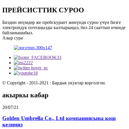
ПРЕЙСИСТТИК СУРОО
Биздин өнүмдөр же прейскурант жөнүндө суроо үчүн бизге
электрондук почтаңызды калтырыңыз, биз 24 сааттын ичинде
байланышабыз.
Азыр сура
© Copyright - 2011-2021 : Бардык укуктар корголгон.
акыркы кабар
20/07/21
Golden Umbrella Co., Ltd компаниясына кош
келиңиз