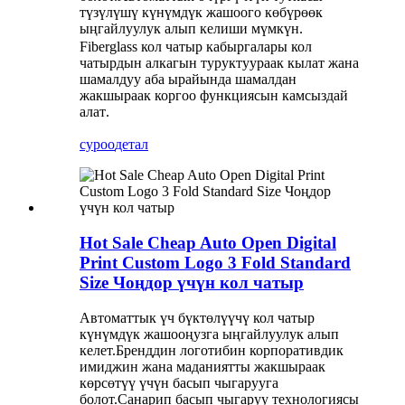
түзүлүшү күнүмдүк жашоого көбүрөөк
ыңгайлуулук алып келиши мүмкүн
.
Fiberglass кол чатыр кабыргалары кол
чатырдын алкагын туруктуураак кылат жана
шамалдуу аба ырайында шамалдан
жакшыраак коргоо функциясын камсыздай
алат
.
суроо
детал
Hot Sale Cheap Auto Open Digital
Print Custom Logo 3 Fold Standard
Size Чоңдор үчүн кол чатыр
Автоматтык үч бүктөлүүчү кол чатыр
күнүмдүк жашооңузга ыңгайлуулук алып
келет.Бренддин логотибин корпоративдик
имиджин жана маданиятты жакшыраак
көрсөтүү үчүн басып чыгарууга
болот.Санарип басып чыгаруу технологиясы