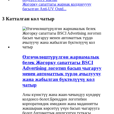
Жогорку сапаттагы жарнак колдонуучу
басылган Anti-UV Outd...
3 Катталган кол чатыр
Өзгөчөлөштүрүлгөн жарнамалык
белек Жогорку сапаттагы BSCI
Advertising логотип басып чыгаруу
менен автоматтык түрдө ачылуучу
жана жабылган бүктөлүүчү кол
чатыр
Аны күнөстүү жана жаан-чачындуу күндөрү
колдонсо болот.Бренддин логотибин
корпоративдик имиджин жана маданиятты
жакшыраак көрсөтүү үчүн басып чыгарууга
болот.Автоматтык өчүргүчтүн туткасы