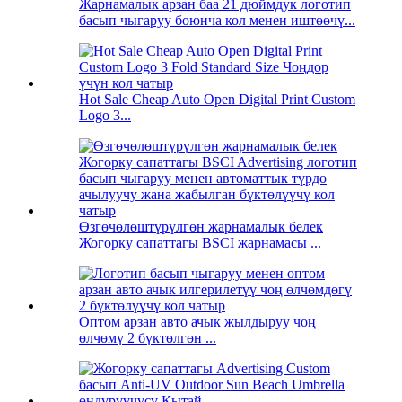
Жарнамалык арзан баа 21 дюймдук логотип
басып чыгаруу боюнча кол менен иштөөчү...
Hot Sale Cheap Auto Open Digital Print Custom
Logo 3...
Өзгөчөлөштүрүлгөн жарнамалык белек
Жогорку сапаттагы BSCI жарнамасы ...
Оптом арзан авто ачык жылдыруу чоң
өлчөмү 2 бүктөлгөн ...