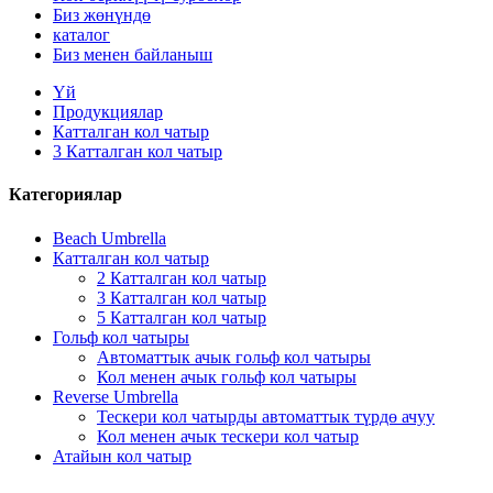
Биз жөнүндө
каталог
Биз менен байланыш
Үй
Продукциялар
Катталган кол чатыр
3 Катталган кол чатыр
Категориялар
Beach Umbrella
Катталган кол чатыр
2 Катталган кол чатыр
3 Катталган кол чатыр
5 Катталган кол чатыр
Гольф кол чатыры
Автоматтык ачык гольф кол чатыры
Кол менен ачык гольф кол чатыры
Reverse Umbrella
Тескери кол чатырды автоматтык түрдө ачуу
Кол менен ачык тескери кол чатыр
Атайын кол чатыр