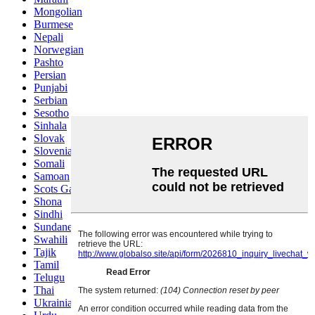
Mongolian
Burmese
Nepali
Norwegian
Pashto
Persian
Punjabi
Serbian
Sesotho
Sinhala
Slovak
Slovenian
Somali
Samoan
Scots Gaelic
Shona
Sindhi
Sundanese
Swahili
Tajik
Tamil
Telugu
Thai
Ukrainian