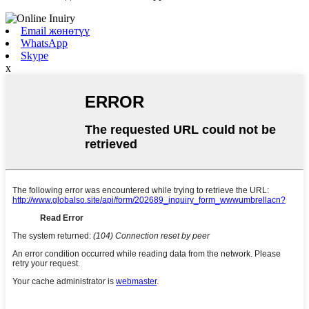
Email жөнөтүү
WhatsApp
Skype
x