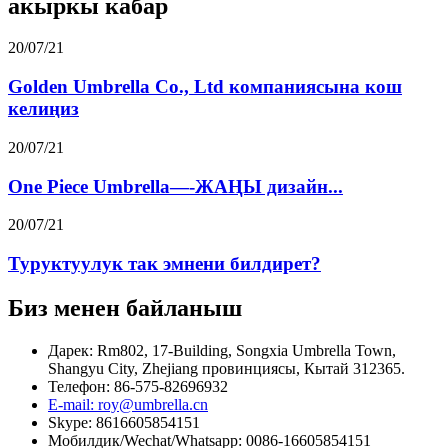
акыркы кабар
20/07/21
Golden Umbrella Co., Ltd компаниясына кош
келиңиз
20/07/21
One Piece Umbrella—-ЖАҢЫ дизайн...
20/07/21
Туруктуулук так эмнени билдирет?
Биз менен байланыш
Дарек: Rm802, 17-Building, Songxia Umbrella Town,
Shangyu City, Zhejiang провинциясы, Кытай 312365.
Телефон: 86-575-82696932
E-mail: roy@umbrella.cn
Skype: 8616605854151
Мобилдик/Wechat/Whatsapp: 0086-16605854151