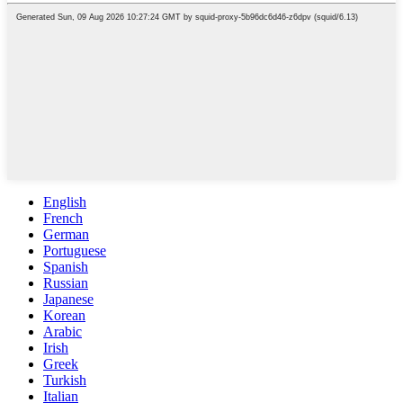
English
French
German
Portuguese
Spanish
Russian
Japanese
Korean
Arabic
Irish
Greek
Turkish
Italian