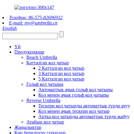
Телефон: 86-575-82696932
E-mail: roy@umbrella.cn
English
Үй
Продукциялар
Beach Umbrella
Катталган кол чатыр
2 Катталган кол чатыр
3 Катталган кол чатыр
5 Катталган кол чатыр
Гольф кол чатыры
Автоматтык ачык гольф кол чатыры
Кол менен ачык гольф кол чатыры
Reverse Umbrella
Тескери кол чатырды автоматтык түрдө ачуу
Кол менен ачык тескери кол чатыр
Артка кол чатырды автоматтык түрдө жабуу
Атайын кол чатыр
Жаңылыктар
Көп берилүүчү суроолор