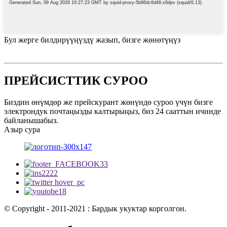
Бул жерге билдирүүңүздү жазып, бизге жөнөтүңүз
ПРЕЙСИСТТИК СУРОО
Биздин өнүмдөр же прейскурант жөнүндө суроо үчүн бизге
электрондук почтаңызды калтырыңыз, биз 24 сааттын ичинде
байланышабыз.
Азыр сура
© Copyright - 2011-2021 : Бардык укуктар корголгон.